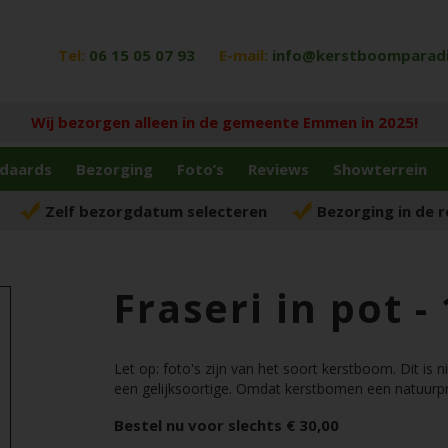
Tel:
06 15 05 07 93
E-mail:
info@kerstboomparadij
Wij bezorgen alleen in de gemeente Emmen in 2025!
daards
Bezorging
Foto’s
Reviews
Showterrein
Zelf bezorgdatum selecteren
Bezorging in de 
Fraseri in pot -
Let op: foto's zijn van het soort kerstboom. Dit is
een gelijksoortige. Omdat kerstbomen een natuurprod
Bestel nu voor slechts € 30,00