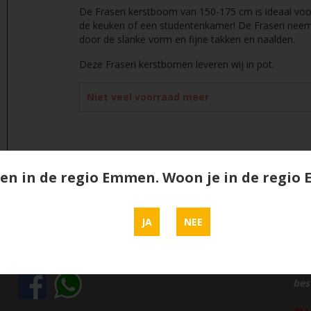
De Fraseri kerstboom van 150-175 cm is ideaal voor
de keuken of een studentenkamer! De Fraseri neem
door de slanke vorm en fijne takken en naalden.
Deze Fraseri kerstbomen leveren wij in pot.
Niet veel voorraad meer
en in de regio Emmen. Woon je in de regi
JA
NEE
Vind ons op social media
Be
Bez
best