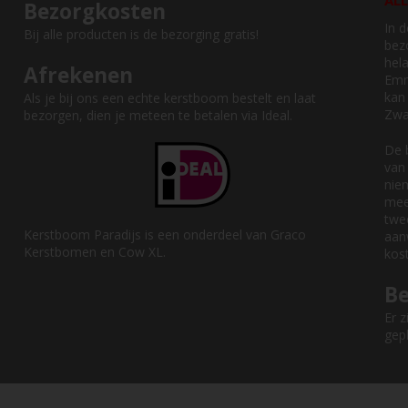
ALL
Bezorgkosten
In 
Bij alle producten is de bezorging gratis!
bez
hel
Afrekenen
Emm
kan
Als je bij ons een echte kerstboom bestelt en laat
Zwa
bezorgen, dien je meteen te betalen via Ideal.
De 
van
nie
mee
twe
Kerstboom Paradijs is een onderdeel van Graco
aanw
Kerstbomen en Cow XL.
kos
B
Er 
gep