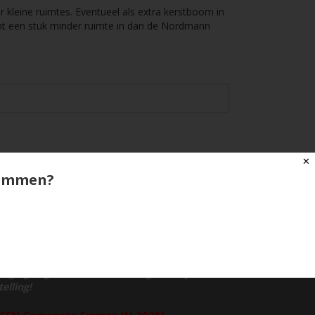
 kleine ruimtes. Eventueel als extra kerstboom in
t een stuk minder ruimte in dan de Nordmann
✕
o Emmen?
zorging:
orging in gemeente Emmen is gratis bij elke
elling!