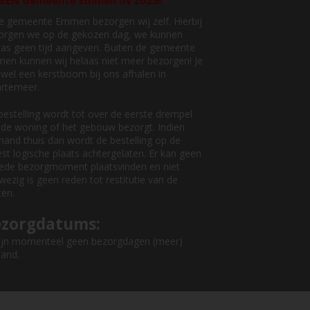
EEN Gemeente Emmen IN 2025!
de gemeente Emmen bezorgen wij zelf. Hierbij
orgen we op de gekozen dag, we kunnen
aas geen tijd aangeven. Buiten de gemeente
en kunnen wij helaas niet meer bezorgen! Je
 wel een kerstboom bij ons afhalen in
rtemeer.
bestelling wordt tot over de eerste drempel
 de woning of het gebouw bezorgt. Indien
mand thuis dan wordt de bestelling op de
st logische plaats achtergelaten. Er kan geen
ede bezorgmoment plaatsvinden en niet
ezig is geen reden tot restitutie van de
ten.
ezorgdatums:
zijn momenteel geen bezorgdagen (meer)
land.