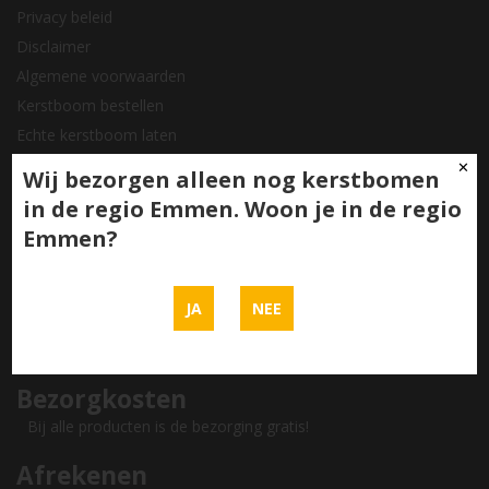
Privacy beleid
Disclaimer
Algemene voorwaarden
Kerstboom bestellen
Echte kerstboom laten
bezorgen
✕
Wij bezorgen alleen nog kerstbomen
Nordmann kerstboom kopen
in de regio Emmen. Woon je in de regio
Grote kerstboom kopen
Emmen?
Echte Kerstboom thuisbezorgd
Vind ons op social media
JA
NEE
Bezorgkosten
Bij alle producten is de bezorging gratis!
Afrekenen