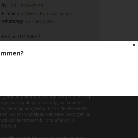
Tel:
06 15 05 07 93
E-mail:
info@kerstboomparadijs.nl
WhatsApp:
0615050793
KvK nr: 01180677
✕
o Emmen?
zorging:
orging in gemeente Emmen is gratis bij elke
elling!
EEN Gemeente Emmen IN 2025!
de gemeente Emmen bezorgen wij zelf. Hierbij
orgen we op de gekozen dag, we kunnen
aas geen tijd aangeven. Buiten de gemeente
en kunnen wij helaas niet meer bezorgen! Je
 wel een kerstboom bij ons afhalen in
rtemeer.
bestelling wordt tot over de eerste drempel