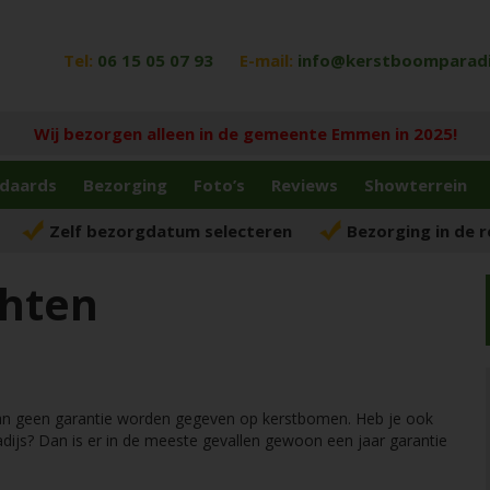
Tel:
06 15 05 07 93
E-mail:
info@kerstboomparadij
Wij bezorgen alleen in de gemeente Emmen in 2025!
daards
Bezorging
Foto’s
Reviews
Showterrein
Zelf bezorgdatum selecteren
Bezorging in de 
chten
kan geen garantie worden gegeven op kerstbomen. Heb je ook
ijs? Dan is er in de meeste gevallen gewoon een jaar garantie