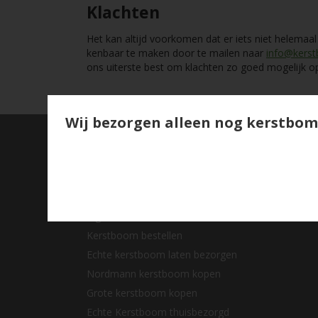
Klachten
Het kan altijd voorkomen dat er iets niet helemaa
kenbaar te maken door te mailen naar
info@kerst
ons uiterste best om klachten zo goed mogelijk op
Wij bezorgen alleen nog kerstbom
Retourbeleid
Garantie en klachten
Privacy beleid
Disclaimer
Algemene voorwaarden
Kerstboom bestellen
Echte kerstboom laten bezorgen
Nordmann kerstboom kopen
Grote kerstboom kopen
Echte Kerstboom thuisbezorgd