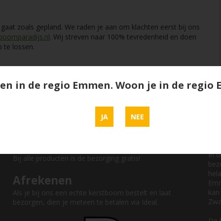
l gaat zoals gepland. We raden je aan om klachten eerst bij ons
boomparadijs.nl
. Wij streven naar 100% tevredenheid en doen
 te lossen.
en in de regio Emmen. Woon je in de regi
Vind ons op social media
Be
Bez
JA
NEE
best
ALL
Bezorgkosten
In 
Bij alle producten is de bezorging gratis!
bez
hel
Afrekenen
Emm
kan
Als je bij ons een echte kerstboom bestelt en laat
Zwa
bezorgen, dien je meteen te betalen via Ideal.
De 